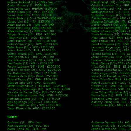
Romeo Beckford (15) - ENG - free
Harpal Singh (18) - ENG/IND 
Carlos Martins (17) - POR - free
Cristian Ledesma (21) - ARG 
Denis Boyle (19) - IRE/NIR - £10.000
Alan Cawley (18) - IRE - £1.
Stefan Giglio (21) - MLT - £12.000
Mads Jorgensen (21) - DEN -
Simon Rusk (18) - SCO - £24.000
Guillermo Pereyra (20) - ARG
James Bishop (16) - USA/ENG - £30.000
Damián Manso (21) - ARG - 
Matteo Veri' (16) - ITA - £35.000
Massimo Donati (19) - ITA - 
Ádám Babos (24) - HUN - £35.000
Damián Alvarez (21) - ARG - 
Byron Bubb (18) - ENG - £50.000
Paulinho Santos (29) - POR 
Attila Kovács (25) - HUN - £60.000
Nelson Cuevas (20) - PAR - 
Wayne Graves (19) - ENG - £60.000
Jamie McMaster (17) - ENG/
* Mark Kerr (18) - SCO - £90.000
Peter Luccin (21) - FRA - £2
Robin Hulbert (20) - ENG - £100.000
Milen Petkov (26) - BUL - £2
Patric Antonen (20) - SWE - £110.000
David Thompson (22) - ENG 
Willie Howie (18) - SCO - £110.000
Leonardo (Feyenoord, 17) - 
Anton Bober (17) - RUS - £140.000
Stephane Dalmat (21) - FRA 
Stefan Ishizaki (18) - SWE - £150.000
Joonas Kolkka (25) - FIN - £
Tom Doherty (21) - IRE - £150.000
Jorge Pérez (24) - SPA - £2.
Jay Richardson (20) - ENG - £200.000
Estaban Cambiasso (19) - AR
Lee Fowler (17) - WAL - £200.000
Martin Djetou (25) - FRA - £3
Fredrik Lagemyr (16) - SWE - £200.000
* Joe Cole (18) - ENG - £3.1
Andrés Fleurquin (25) - URU - £230.000
Christian Bassedas (27) - AR
Kim Källström (17) - SWE - £275.000
Pablo Zegarra (23) - PER/SP
Florentin Petre (24) - ROM - £275.000
Niels Oude Kamphuis (22) - 
Xiaorui Zhang (21) - CHN - £300.000
Yegor Titov (24) - RUS - £3.
Stjepan Jukic (20) - CRO - £300.000
Harold Lozano (28) - COL - 
Martin Rowlands (21) - IRE/ENG - £325.000
Geremi (21) - CMR - £4.100.
* Kennedy Bakircioglö (19) - SWE/TUR - £350k
* Pablo Aimar (19) - ARG - £
Marcelo de Souza (24) - URU - £375.000
Juan Román Riquelme (22) -
Tommy Svindal Larsen (26) - NOR - £425.000
Kieron Dyer (21) - ENG - £4.
Rodrigue Boisfer (19) - FRA - £475.000
Belözoglu Emre (19) - TUR -
Alex Aguinaga (29) - ECU - £500.000
Anthony Lurling (23) - HOL -
Stefan Selakovic (23) - SWE - £525.000
* Eirik Bakke (22) - NOR - £6
Diego Rivero (18) - ARG - £525.000
Sturm
Onésimo (31) - SPA - free
Guillermo Graaven (18) - HO
Raúl Madeiros (25) - BOL - free
Simon Lynch (18) - SCO/CAN
Álvaro Pena (40) - BOL - free
James Beattie (22) - ENG - 