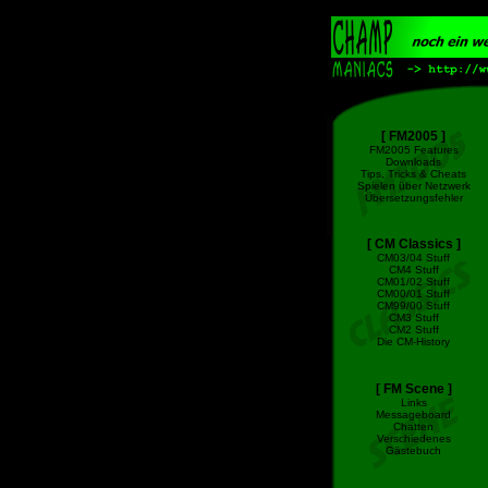
[ FM2005 ]
FM2005 Features
Downloads
Tips, Tricks & Cheats
Spielen über Netzwerk
Übersetzungsfehler
[ CM Classics ]
CM03/04 Stuff
CM4 Stuff
CM01/02 Stuff
CM00/01 Stuff
CM99/00 Stuff
CM3 Stuff
CM2 Stuff
Die CM-History
[ FM Scene ]
Links
Messageboard
Chatten
Verschiedenes
Gästebuch