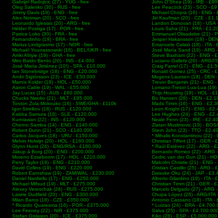
Gabrijel Radojicic (27) - YUG - free
John O'Shea (19) - IRE - £9
Oleg Salenko (30) - RUS - free
Lee Peacock (23) - SCO - £
Jimmy Davis (18) - ENG - free
Michael Chopra (16) - ENG -
Alex Notman (20) - SCO - free
Jiri Kaufman (20) - CZE - £1
Leonardo Iglesias (20) - ARG - free
Landon Donovan (18) - USA 
Hélder Postiga (17) - POR - free
Louis Saha (21) - FRA - £1.2
Patrice Loko (30) - FRA - free
Emmanuel Olisadebe (21) - 
Fernandinho (19) - BRA - free
Jesper Hakansson (18) - DEN
Marius Lindgrasmo (17) - NOR - free
Emanuele Calaiò (18) - ITA -
Michaël Yourrassowski (16) - BEL/UKR - free
José María Sand (19) - ARG 
Arriki Afriyie (19) - GHA - free
Steve Basham (22) - ENG - 
Miro Baldo Bento (20) - INS - £4.000
Luciano Galletti (20) - ARG/I
José María Jiménez (10!) - SPA - £10.000
Craig Farrel (17) - ENG - £1.
Ian Stonebridge (18) - ENG - £20.000
Ronald Gomez (25) - CRC - 
Andri Sigtórsson (23) - ICE - £50.000
Mogens Laursen (19) - DEN -
Marnix Kolder (19) - HOL - £50.000
Trevor Benjamin (21) - ENG -
Aaron Cable (19) - WAL - £55.000
Lomano-Tresor Lua-Lua (19)
Jay Lucas (15) - AUS - £60.000
Thijs Houwing (19) - HOL - £
Chucks Nwoko (21) - MLT - £85.000
Bo Hansen (28) - DEN - £2.1
Tonton Zola Mokouko (16) - SWE/GHA - £110k
Mads Timm (16) - ENG - £2.
Igor Strelkov (18) - RUS - £120.000
Leon Knight (17) - ENG - £2
Kabba Samura (18) - SLE - £120.000
Lee Hughes (24) - ENG - £2
Kurniawan (22) - INS - £120.000
Neale Fenn (23) - IRE - £2.4
Cherno Samba (14) - ENG - £140.000
Zlatan Muslimovic (19) - BO
Robert Dunn (21) - SCO - £140.000
Stern John (23) - TTO - £2.4
Carlos Jacques (18) - URU - £150.000
* Mihalis Konstantinou (22) 
Melvin Holwijn (20) - HOL - £160.000
Christian Tiffert (17) - GER -
Glynn Hurst (24) - ENG/RSA - £180.000
* Raúl Estévez (22) - ARG - 
Jákup á Borg (20) - ENG - £200.000
Bernardo Romeo (22) - ARG 
Moreno Esseboom (17) - HOL - £210.000
Cedric van der Gun (21) - HO
Perry Taylor (19) - ENG - £210.000
Malcolm Christie (21) - ENG 
David Collins (19) - ENG - £220.000
Cristian Castillo (25) - ARG -
Robert Earnshaw (19) - ZAM/WAL - £230.000
Daisuke Oku (24) - JAP - £3
Daniel Nardiello (17) - ENG - £250.000
Alberto Gilardino (18) - ITA -
Michael Mifsud (19) - MLT - £275.000
Christian Timm (21) - GER - 
Alexey Vereschak (24) - RUS - £275.000
Marcelo Delgado (27) - ARG 
Lawrie Dudfield (20) - ENG - £300.000
Chupa López (26) - ARG/ITA 
Milan Baros (18) - CZE - £350.000
Antonio Cassano (18) - ITA -
* Ricardo Quaresma (16) - POR - £375.000
* Luizao (24) - BRA - £4.700
Lee Feeney (22) - NIR - £375.000
Salva (25) - SPA - £4.700.00
Stefan Gislason (20) - ICE - £375.000
Kiko (28) - ESP - £5.000.000