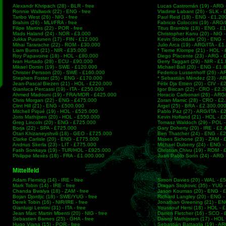
Alexandr Khripach (28) - BLR - free
Lucas Castromán (19) - ARG 
Ronnie Wallwork (22) - ENG - free
Vladimir Labant (26) - SLK -
Taribo West (26) - NIG - free
Paul Reid (18) - ENG - £1.20
Brahim (26) - MLI/FRA - free
Fabricio Coloccini (19) - ARG
Filipe Martins (22) - POR - free
Titus Bramble (18) - ENG - £
Mads Haland (24) - NOR - £3.000
Christopher Kanu (20) - NIG 
Jukka Puurunen (17) - FIN - £12.000
Kevin Stockdale (20) - ENG -
Mihai Tararache (22) - ROM - £30.000
Julio Arca (19) - ARG/ITA - £
Liam Burns (21) - NIR - £35.000
* Tieme Klompe (21) - HOL -
Roy Papavoine (18) - HOL - £80.000
Diego Placente (23) - ARG - 
Ivan Hurtado (28) - ECU - £90.000
Gerry Taggart (29) - NIR - £1
Mikael Dorsin (19) - SWE - £120.000
Michael Ball (20) - ENG - £1
Christer Persson (20) - SWE - £160.000
Federico Lussenhoff (26) - A
Stephen Foster (25) - ENG - £170.000
* Sebastián Méndez (23) - A
Jean-Pascal Biezen (21) - HOL - £220.000
Félix Dja Ettien (20) - CIV - 
Gianluca Percassi (19) - ITA - £250.000
Igor Biscan (22) - CRO - £2.
Ahmed Madouni (19) - FRA/MOR - £425.000
Horacio Carbonari (26) - ARG
Chris Morgan (22) - ENG - £475.000
Zoran Mamic (28) - CRO - £2
Clint Hill (21) - ENG - £500.000
Argel (25) - BRA - £2.300.00
Mitchell Piqué (19) - HOL - £525.000
Pablo Paz (27) - ARG/ITA - £
Joris Mathijsen (20) - HOL - £550.000
Kevin Hofland (21) - HOL - £
Greg Lincoln (20) - ENG - £725.000
Tomasz Waldoch (29) - POL -
Borja (22) - SPA - £725.000
Gary Doherty (20) - IRE - £2
Otari Khizaneyshvili (18) - GEO - £725.000
Ben Thatcher (24) - ENG - £
Clarke Carlisle (20) - ENG - £775.000
Moses Sichone (23) - ZAM - 
Andrius Skerla (23) - LIT - £775.000
Michael Duberry (24) - ENG -
Fatih Sonkaya (19) - TUR/HOL - £925.000
Christian Chivu (19) - ROM -
Philippe Mexès (18) - FRA - £1.000.000
Juan Pablo Sorín (24) - ARG 
Mittelfeld
Adam Fleming (14) - IRE - free
Simon Davies (20) - WAL - £
Mark Tobin (14) - IRE - free
Dragan Stojkovic (35) - YUG 
Chanda Bwalya (18) - ZAM - free
Jason Koumas (20) - ENG - 
Bojan Djordjic (18) - SWE/YUG - free
Richard Langley (20) - ENG 
Derek Tobin (16) - NIR/IRE - free
Jonathan Greening (21) - EN
Gianluigi Lentini (31) - ITA - free
Youssouf Hersi (18) - HOL - 
Jean Marc Martin Mbenti (20) - NIG - free
Darren Fletcher (16) - SCO -
Sebastien Barnes (25) - GHA - free
Danny Mathijssen (17) - HOL
Hugo Viana (15) - POR - free
Sebastián Battaglia (19) - A