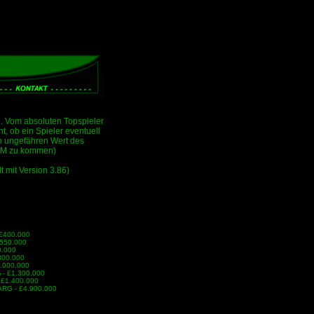
. Vom absoluten Topspieler
ht, ob ein Spieler eventuell
en ungefähren Wert des
f DM zu kommen)
t mit Version 3.86)
 £400.000
£550.000
0.000
£800.000
1.000.000
A - £1.300.000
 £1.400.000
 ARG - £4.900.000