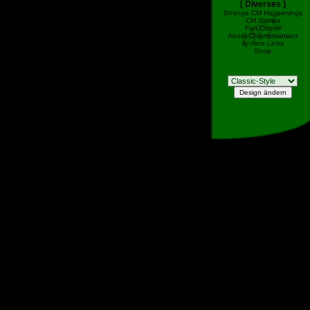
[ Diverses ]
Strange CM Happenings
CM Stories
Fun Corner
About Champmaniacs
Andere Links
Shop