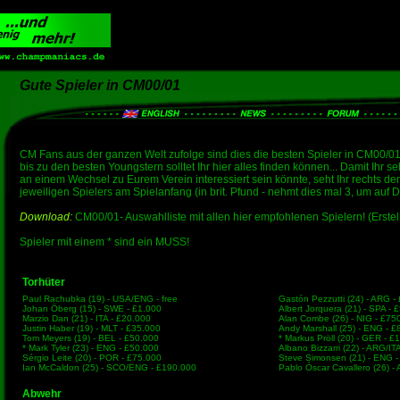
Gute Spieler in CM00/01
CM Fans aus der ganzen Welt zufolge sind dies die besten Spieler in CM00/01
bis zu den besten Youngstern solltet Ihr hier alles finden können... Damit Ihr se
an einem Wechsel zu Eurem Verein interessiert sein könnte, seht Ihr rechts d
jeweiligen Spielers am Spielanfang (in brit. Pfund - nehmt dies mal 3, um au
Download:
CM00/01- Auswahlliste mit allen hier empfohlenen Spielern! (Erstell
Spieler mit einem * sind ein MUSS!
Torhüter
Paul Rachubka (19) - USA/ENG - free
Gastón Pezzutti (24) - ARG -
Johan Öberg (15) - SWE - £1.000
Albert Jorquera (21) - SPA - 
Marzio Dan (21) - ITA - £20.000
Alan Combe (26) - NIG - £75
Justin Haber (19) - MLT - £35.000
Andy Marshall (25) - ENG - 
Tom Meyers (19) - BEL - £50.000
* Markus Pröll (20) - GER - £
* Mark Tyler (23) - ENG - £50.000
Albano Bizzarri (22) - ARG/IT
Sérgio Leite (20) - POR - £75.000
Steve Simonsen (21) - ENG -
Ian McCaldon (25) - SCO/ENG - £190.000
Pablo Óscar Cavallero (26) -
Abwehr