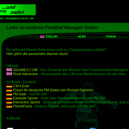
Links zu anderen Football Manager Seiten
Du willst auf Deiner Seite einen Link zu Champmaniacs setzen?
Hier gibt's die passenden Banner dazu!
Offiziell:
SIGAMES.COM
- Das Zuhause der 'Macher' des Championship Managers
Feral Interactive
- Herausgeber des CM bzw. Meistertrainers für den Mac
Inoffiziell - Deutsch:
CM 4 Ever
Forum für deutsche FM-Daten von Ronald Demohn
FM Gate
- mit FM-Teil!
Eastside-Sports
- Seite über Sportsimulationen, mit FM-Teil!
Interactive Sports
- Seite mit Schwerpunkt auf alle SI-Games Spiele, also 
PlanetFuma
- Anstoss-Fansite, jetzt auch mit FM-Teil!
Inoffiziell: