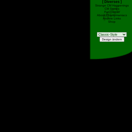
[ Diverses ]
Strange CM Happenings
CM Stories
Fun Corner
About Champmaniacs
Andere Links
Shop