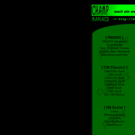
[ FM2005 ]
FM2005 Features
Downloads
Tips, Tricks & Cheats
Spielen über Netzwerk
Übersetzungsfehler
[ CM Classics ]
CM03/04 Stuff
CM4 Stuff
CM01/02 Stuff
CM00/01 Stuff
CM99/00 Stuff
CM3 Stuff
CM2 Stuff
Die CM-History
[ FM Scene ]
Links
Messageboard
Chatten
Verschiedenes
Gästebuch