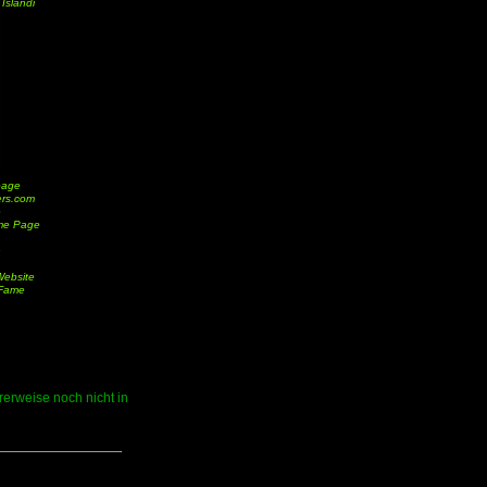
Íslandi
page
ers.com
e
me Page
n
Website
 Fame
erweise noch nicht in