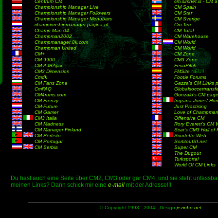
Centrum CM
cm.simnet.is - CM á 
Championship Manager Live
CM Spain
Championship Manager Followers
CM Star
Championship Manager Menubars
CM Sverige
championshipmanager.pagina.nl
Cm-Tec
Champ Man 04
CM Total
Champman2002
CM Warehouse
Champmanager.8k.com
CM World
Champman United
CM World
CM+
CM Zone
CM 9900
CM3 Zone
CM AJBAjax
FevaPitch
CM3 Dimension
FMSite
NEU!!!
Cmdk
Footie Forums
CM Fans Zone
Gazza's CM Links 
CmFAQ
Globalsoccertransf
CM4rums.com
Gonzalo's CM pag
CM Frenzy
Ingrana Jones' Ho
CM-Future
Just Practising
CM Gamer
Love of Champma
CM3 Italia
Offensive CM
CM Madness
Rory Everett's CM 
CM Manager Finland
Scar's CM3 Hall of
CM Perfeito
Scudetto Web
CM Portugal
SortitoutSI.net
CM Serbia
Super CM
The Dugout
Turksportal
World Of CM Links
Du hast auch eine Seite über CM2, CM3 oder gar CM4, und sie steht unfassbar
meinen Links? Dann schick mir eine
e-mail
mit der Adresse!!!
© Copyright 1998 - 2004 - Design
jezinho.net