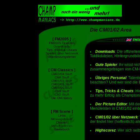
Die CM01/02 Area
[ FM2005 ]
FM2005 Features
Downloads
Tips, Tricks & Cheats
Downloads
: Die offiziel
Spielen über Netzwerk
Taktikdateien, Hintergrundbil
Übersetzungsfehler
Gute Spieler
: Ihr wisst ni
zusammengetragen von CM-Fans
[ CM Classics ]
CM03/04 Stuff
CM4 Stuff
Übriges Personal
: Talent
CM01/02 Stuff
beachten? Und wer sind die 
CM00/01 Stuff
CM99/00 Stuff
Tips, Tricks & Cheats
: H
CM3 Stuff
CM2 Stuff
zu mehr Erfolg als Champions
Die CM-History
Der Picture Editor
: Mit d
Menüleisten in CM01/02 einb
[ FM Scene ]
Links
CM01/02 über Netzwerk
:
Messageboard
der findet hier (hoffentlich) 
Chatten
Verschiedenes
Gästebuch
Highscorez
: Wer sich sel