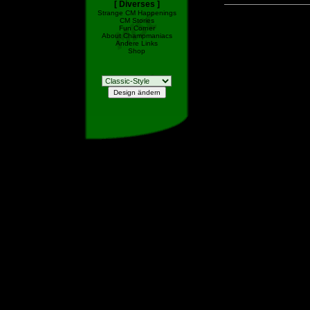
[ Diverses ]
Strange CM Happenings
CM Stories
Fun Corner
About Champmaniacs
Andere Links
Shop