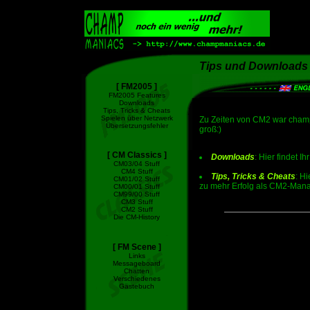
Tips und Downloads
[ FM2005 ]
FM2005 Features
Downloads
Tips, Tricks & Cheats
Spielen über Netzwerk
Zu Zeiten von CM2 war champm
Übersetzungsfehler
groß:)
[ CM Classics ]
Downloads
: Hier findet I
CM03/04 Stuff
CM4 Stuff
Tips, Tricks & Cheats
: H
CM01/02 Stuff
zu mehr Erfolg als CM2-Manag
CM00/01 Stuff
CM99/00 Stuff
CM3 Stuff
CM2 Stuff
Die CM-History
[ FM Scene ]
Links
Messageboard
Chatten
Verschiedenes
Gästebuch