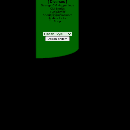
[ Diverses ]
Strange CM Happenings
CM Stories
Fun Corner
About Champmaniacs
Andere Links
Shop