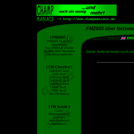
FM2005 über Netzwer
[ FM2005 ]
FM2005 Features
Downloads
Tips, Tricks & Cheats
Spielen über Netzwerk
Diese Seite ist leider noch nich
Übersetzungsfehler
[ CM Classics ]
CM03/04 Stuff
CM4 Stuff
CM01/02 Stuff
CM00/01 Stuff
CM99/00 Stuff
CM3 Stuff
CM2 Stuff
Die CM-History
[ FM Scene ]
Links
Messageboard
Chatten
Verschiedenes
Gästebuch