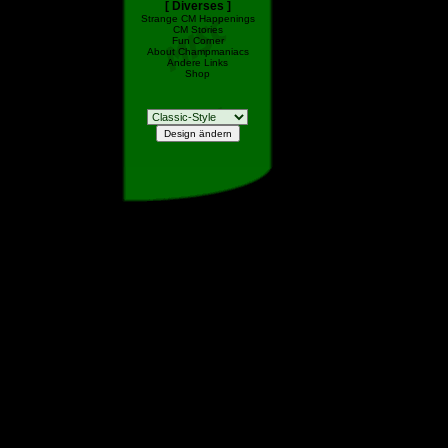
[ Diverses ]
Strange CM Happenings
CM Stories
Fun Corner
About Champmaniacs
Andere Links
Shop