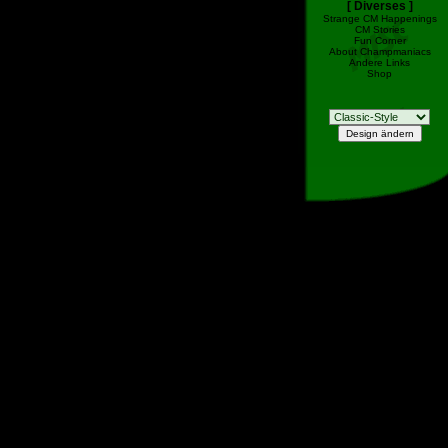
[ Diverses ]
Strange CM Happenings
CM Stories
Fun Corner
About Champmaniacs
Andere Links
Shop