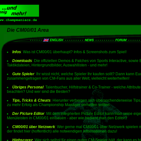
Die CM00/01 Area
Infos
: Was ist CM00/01 überhaupt? Infos & Screenshots zum Spiel!
Downloads
: Die offiziellen Demos & Patches von Sports Interactive, sowie 
Taktikdateien, Hintergrundbilder, Auswahllisten - und mehr!
Gute Spieler
: Ihr wisst nicht, welche Spieler Ihr kaufen sollt? Dann kann Eu
zusammengetragen von CM-Fans aus aller Welt, vielleicht weiterhelfen!
Übriges Personal
: Talentsucher, Hilfstrainer & Co-Trainer - welche Attribu
beachten? Und wer sind die Besten?
Tips, Tricks & Cheats
: Hierunter verbergen sich überaschenderweise Tips,
zu mehr Erfolg als Championship Manager verhelfen sollten.
Der Picture Editor
: Mit dem integrierten Picture Editor kann man seine eig
Menüleisten in CM00/01 einbauen - aber wie bedient man den Editor?
CM00/01 über Netzwerk
: Wer gerne mal CM00/01 über Netzwerk spielen mö
der findet hier (hoffentlich) alle notwendigen Informationen dazu!
Highscorez
: Wer sich selbst für einen guten CM-Spieler hält, der kann es hi