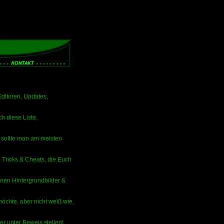
Editoren, Updates,
ch diese Liste,
te sollte man am meisten
 Tricks & Cheats, die Euch
enen Hintergrundbilder &
chte, aber nicht weiß wie,
er unter Beweis stellen!