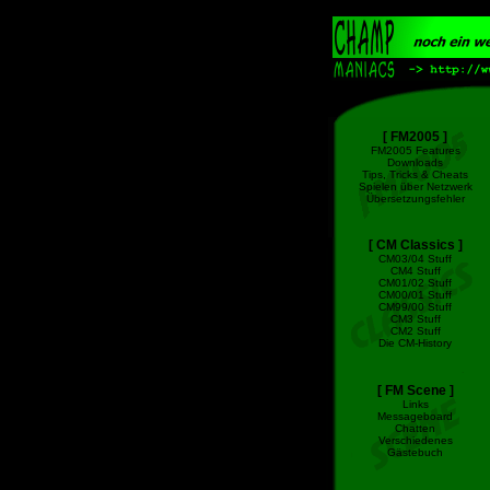
[ FM2005 ]
FM2005 Features
Downloads
Tips, Tricks & Cheats
Spielen über Netzwerk
Übersetzungsfehler
[ CM Classics ]
CM03/04 Stuff
CM4 Stuff
CM01/02 Stuff
CM00/01 Stuff
CM99/00 Stuff
CM3 Stuff
CM2 Stuff
Die CM-History
[ FM Scene ]
Links
Messageboard
Chatten
Verschiedenes
Gästebuch