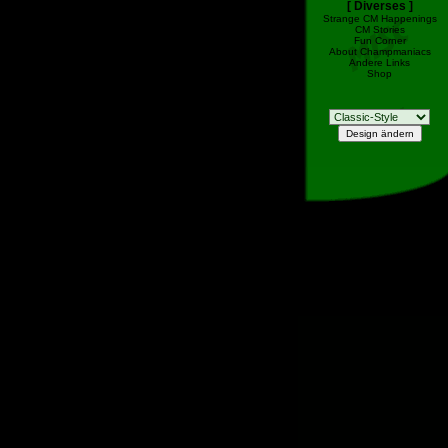
[ Diverses ]
Strange CM Happenings
CM Stories
Fun Corner
About Champmaniacs
Andere Links
Shop