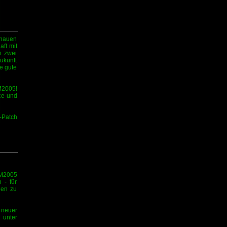
chauen
ft mit
n zwei
ukunft
e gute
M2005!
e-und
-Patch
FM2005
 - für
gen zu
 neuer
 unter