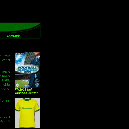
lt mir
 Stand
h mich
" nach
 alles,
 nichts
it und
FM2005 bei
Amazon kaufen
frohes
zu den
stens