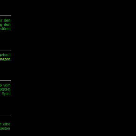
ür den
ag den
stürmt
ebaut
Amazon
mo vom
3/04)
 Spiel
t eine
kosten