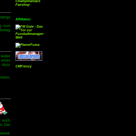
Champmaniacs
Fanshop
rdings
Affiliates:
ng zum
Montag
leider
 eines
e dazu
CMFrenzy
ndern,
r noch
en: Der
Saved-