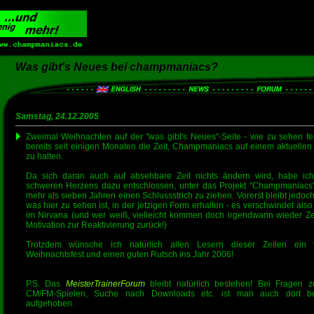
Was gibt's Neues bei champmaniacs?
Samstag, 24.12.2005
Zweimal Weihnachten auf der "was gibt's Neues"-Seite - wie zu sehen feh
bereits seit einigen Monaten die Zeit, Champmaniacs auf einem aktuellen
zu halten.
Da sich daran auch auf absehbare Zeit nichts ändern wird, habe ic
schweren Herzens dazu entschlossen, unter das Projekt "Champmaniacs
mehr als sieben Jahren einen Schlussstrich zu ziehen. Vorerst bleibt jedoch
was hier zu sehen ist, in der jetzigen Form erhalten - es verschwindet also
im Nirvana (und wer weiß, vielleicht kommen doch irgendwann wieder Ze
Motivation zur Reaktivierung zurück!)
Trotzdem wünsche ich natürlich allen Lesern dieser Zeilen ein 
Weihnachtsfest und einen guten Rutsch ins Jahr 2006!
P.S. Das
MeisterTrainerForum
bleibt natürlich bestehen! Bei Fragen 
CM/FM-Spielen, Suche nach Downloads etc. ist man auch dort be
aufgehoben.