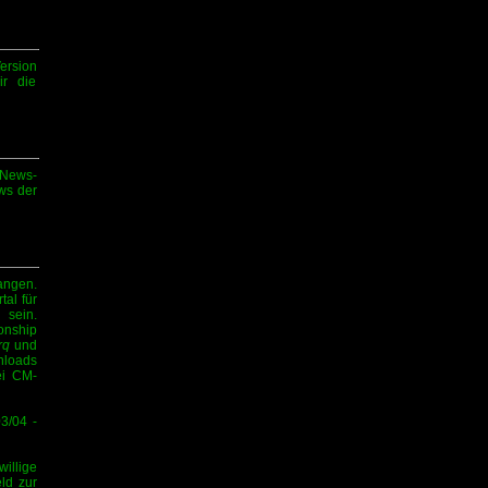
ersion
ir die
-News-
ews der
angen.
tal für
sein.
onship
rq
und
nloads
ei CM-
3/04 -
illige
ld zur