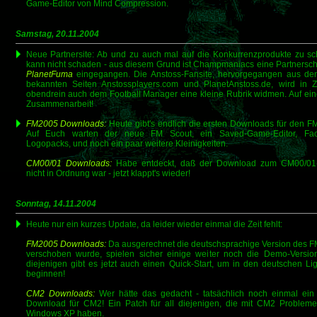
Game-Editor von Mind Compression.
Samstag, 20.11.2004
Neue Partnersite: Ab und zu auch mal auf die Konkurrenzprodukte zu s
kann nicht schaden - aus diesem Grund ist Champmaniacs eine Partnerscha
PlanetFuma
eingegangen. Die Anstoss-Fansite, hervorgegangen aus de
bekannten Seiten Anstossplayers.com und PlanetAnstoss.de, wird in Z
obendrein auch dem Football Manager eine kleine Rubrik widmen. Auf ein
Zusammenarbeit!
FM2005 Downloads:
Heute gibt's endlich die ersten Downloads für den F
Auf Euch warten der neue FM Scout, ein Saved-Game-Editor, Fac
Logopacks, und noch ein paar weitere Kleinigkeiten.
CM00/01 Downloads:
Habe entdeckt, daß der Download zum CM00/01
nicht in Ordnung war - jetzt klappt's wieder!
Sonntag, 14.11.2004
Heute nur ein kurzes Update, da leider wieder einmal die Zeit fehlt:
FM2005 Downloads:
Da ausgerechnet die deutschsprachige Version des 
verschoben wurde, spielen sicher einige weiter noch die Demo-Version
diejenigen gibt es jetzt auch einen Quick-Start, um in den deutschen Li
beginnen!
CM2 Downloads:
Wer hätte das gedacht - tatsächlich noch einmal ein
Download für CM2! Ein Patch für all diejenigen, die mit CM2 Probleme
Windows XP haben.