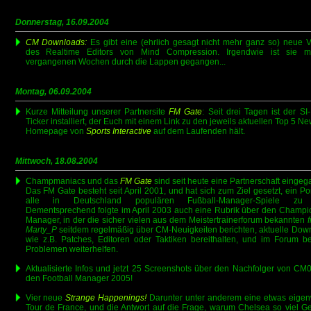
Donnerstag, 16.09.2004
CM Downloads:
Es gibt eine (ehrlich gesagt nicht mehr ganz so) neue V
des Realtime Editors von Mind Compression. Irgendwie ist sie m
vergangenen Wochen durch die Lappen gegangen...
Montag, 06.09.2004
Kurze Mitteilung unserer Partnersite
FM Gate
: Seit drei Tagen ist der SI
Ticker installiert, der Euch mit einem Link zu den jeweils aktuellen Top 5 N
Homepage von
Sports Interactive
auf dem Laufenden hält.
Mittwoch, 18.08.2004
Champmaniacs und das
FM Gate
sind seit heute eine Partnerschaft eingeg
Das FM Gate besteht seit April 2001, und hat sich zum Ziel gesetzt, ein Por
alle in Deutschland populären Fußball-Manager-Spiele zu 
Dementsprechend folgte im April 2003 auch eine Rubrik über den Champi
Manager, in der die sicher vielen aus dem Meistertrainerforum bekannten
f
Marty_P
seitdem regelmäßig über CM-Neuigkeiten berichten, aktuelle Dow
wie z.B. Patches, Editoren oder Taktiken bereithalten, und im Forum b
Problemen weiterhelfen.
Aktualisierte Infos und jetzt 25 Screenshots über den Nachfolger von CM0
den Football Manager 2005!
Vier neue
Strange Happenings!
Darunter unter anderem eine etwas eigenw
Tour de France, und die Antwort auf die Frage, warum Chelsea so viel Ge