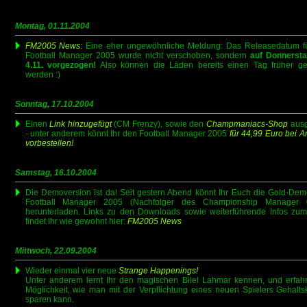
Montag, 01.11.2004
FM2005 News:
Eine eher ungewöhnliche Meldung: Das Releasedatum f
Football Manager 2005 wurde nicht verschoben, sondern
auf Donnerst
4.11. vorgezogen!
Also können die Läden bereits einen Tag früher ge
werden :)
Sonntag, 17.10.2004
Einen
Link hinzugefügt
(CM Frenzy), sowie den
Champmaniacs-Shop
ausg
- unter anderem könnt Ihr den Football Manager 2005
für 44,99 Euro bei 
vorbestellen!
Samstag, 16.10.2004
Die Demoversion ist da! Seit gestern Abend könnt Ihr Euch die Gold-De
Football Manager 2005 (Nachfolger des Championship Manager 0
herunterladen. Links zu den Downloads sowie weiterführende Infos zum
findet Ihr wie gewohnt hier:
FM2005 News
Mittwoch, 22.09.2004
Wieder einmal vier neue
Strange Happenings!
Unter anderem lernt Ihr den magischen Bilel Lahmar kennen, und erfahr
Möglichkeit, wie man mit der Verpflichtung eines neuen Spielers Gehalts
sparen kann.