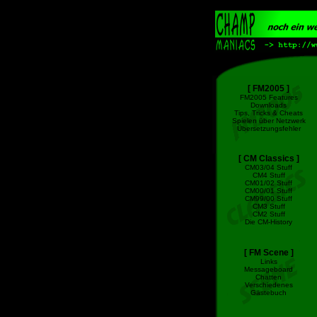
[ FM2005 ]
FM2005 Features
Downloads
Tips, Tricks & Cheats
Spielen über Netzwerk
Übersetzungsfehler
[ CM Classics ]
CM03/04 Stuff
CM4 Stuff
CM01/02 Stuff
CM00/01 Stuff
CM99/00 Stuff
CM3 Stuff
CM2 Stuff
Die CM-History
[ FM Scene ]
Links
Messageboard
Chatten
Verschiedenes
Gästebuch