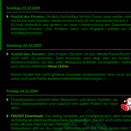
Sonntag, 23.10.2005
Ausfall des Forums:
Gestern Nachmittag lief das Forum zwar wieder, alle
nur für ein paar Stunden. Heute um kurz nach 10 Uhr war wieder Schluß :(
Es liegt vermutlich wie gestern an einer Unterbrechung der Datenleitu
Webspace-Provider. Das Problem kann sich Angaben zufolge bis 
vormittag hinziehen.
Samstag, 22.10.2005
Ausfall des Forums:
Seit einigen Stunden ist das MeisterTrainerForum 
nicht mehr zu erreichen. Dem Anschein nach liegt dies am Ausfall
Backbone-Netzes, auf das viele Webspace-Anbieter zurückgreifen. Sieh
auch diesen Artikel auf
Heise Online
.
Dieser Ausfall hat wohl größere Ausmaße angenommen, also nicht wu
wenn noch eine Reihe weiterer Internetseiten flach liegen :/
Freitag, 24.12.2004
Champmaniacs wünscht allen Besuchern und deren Familien ein
frohes Weihnachtsfest, und natürlich nen guten Rutsch ins neue
Jahr!
FM2005 Downloads:
Ein wenig verspätet auf Champmaniacs, aber imme
rechtzeitig als Weihnachtsgeschenk für diejenigen, die ihn noch nicht hab
erste offizielle Patch für den FM2005!
Desweiteren gibt es die neuen Versionen vom FM Scout, sowie dem 