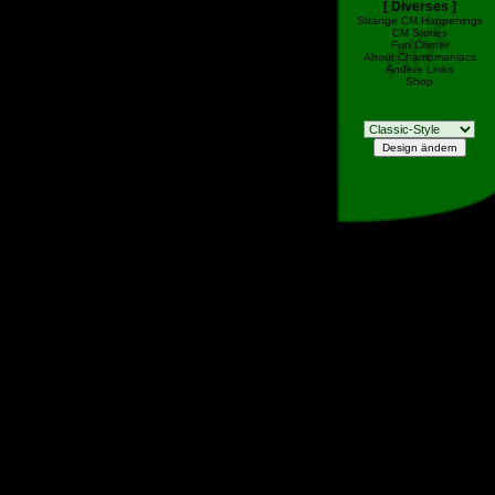
[ Diverses ]
Strange CM Happenings
CM Stories
Fun Corner
About Champmaniacs
Andere Links
Shop