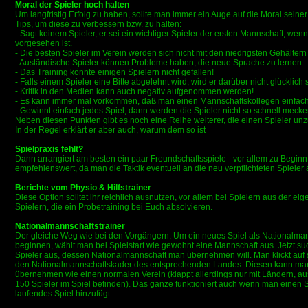
Moral der Spieler hoch halten
Um langfristig Erfolg zu haben, sollte man immer ein Auge auf die Moral seiner
Tips, um diese zu verbessern bzw. zu halten:
- Sagt keinem Spieler, er sei ein wichtiger Spieler der ersten Mannschaft, wenn 
vorgesehen ist.
- Die besten Spieler im Verein werden sich nicht mit den niedrigsten Gehälter
- Ausländische Spieler können Probleme haben, die neue Sprache zu lernen...
- Das Training könnte einigen Spielern nicht gefallen!
- Falls einem Spieler eine Bitte abgelehnt wird, wird er darüber nicht glücklich 
- Kritik in den Medien kann auch negativ aufgenommen werden!
- Es kann immer mal vorkommen, daß man einen Mannschaftskollegen einfach n
- Gewinnt einfach jedes Spiel, dann werden die Spieler nicht so schnell meckern
Neben diesen Punkten gibt es noch eine Reihe weiterer, die einen Spieler u
In der Regel erklärt er aber auch, warum dem so ist
Spielpraxis fehlt?
Dann arrangiert am besten ein paar Freundschaftsspiele - vor allem zu Beginn
empfehlenswert, da man die Taktik eventuell an die neu verpflichteten Spieler 
Berichte vom Physio & Hilfstrainer
Diese Option solltet ihr reichlich ausnutzen, vor allem bei Spielern aus der e
Spielern, die ein Probetraining bei Euch absolvieren.
Nationalmannschaftstrainer
Der gleiche Weg wie bei den Vorgängern: Um ein neues Spiel als Nationalm
beginnen, wählt man bei Spielstart wie gewohnt eine Mannschaft aus. Jetzt su
Spieler aus, dessen Nationalmannschaft man übernehmen will. Man klickt auf s
den Nationalmannschaftskader des entsprechenden Landes. Diesen kann man n
übernehmen wie einen normalen Verein (klappt allerdings nur mit Ländern, a
150 Spieler im Spiel befinden). Das ganze funktioniert auch wenn man einen Sp
laufendes Spiel hinzufügt.