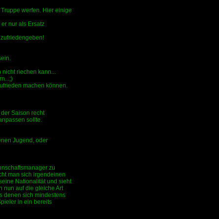
 Truppe werfen. Hier einige
er nur als Ersatz
n zufriedengeben!
sein.
icht riechen kann...
...;)
nzufrieden machen können.
 der Saison recht
anpassen sollte.
igenen Jugend, oder
annschaftsmanager zu
cht man sich irgendeinen
eine Nationalität und sieht
un auf die gleiche Art
us denen sich mindestens
ieler in ein bereits