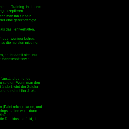
 beim Training. In diesem
ung akzeptieren.
ann man ihn für sein
ler eine gerechtfertigte
 als das Fehlverhalten.
4 oder weniger betrug,
nso die meisten mit einer
, da Ihr damit nicht nur
r Mannschaft sowie
d 'anständiger junger
 zu spielen. Wenn man den
i ändert, wird der Spieler
te, und nehmt ihn direkt
(Paint reicht) starten, und
nings mailen wollt, dann
WinZip!
die Drucktaste drückt, die