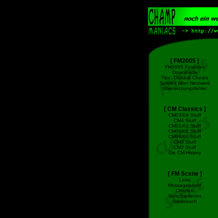
[ FM2005 ]
FM2005 Features
Downloads
Tips, Tricks & Cheats
Spielen über Netzwerk
Übersetzungsfehler
[ CM Classics ]
CM03/04 Stuff
CM4 Stuff
CM01/02 Stuff
CM00/01 Stuff
CM99/00 Stuff
CM3 Stuff
CM2 Stuff
Die CM-History
[ FM Scene ]
Links
Messageboard
Chatten
Verschiedenes
Gästebuch