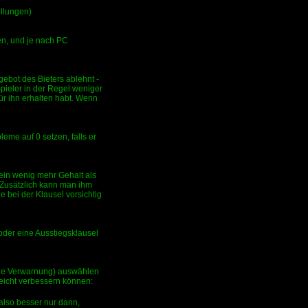
ellungen)
en, und je nach PC
ebot des Bieters ablehnt -
Spieler in der Regel weniger
ür ihn erhalten habt. Wenn
eme auf 0 setzen, falls er
 ein wenig mehr Gehalt als
. Zusätzlich kann man ihm
 bei der Klausel vorsichtig
oder eine Ausstiegsklausel
eine Verwarnung) auswählen
 leicht verbessern können:
 also besser nur dann,