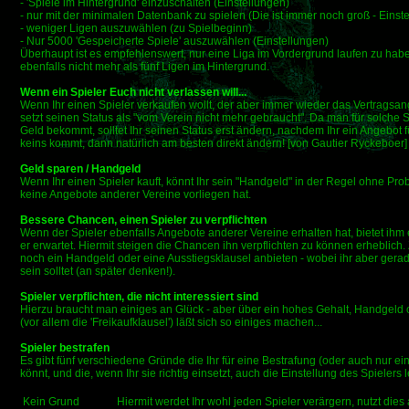
- 'Spiele im Hintergrund' einzuschalten (Einstellungen)
- nur mit der minimalen Datenbank zu spielen (Die ist immer noch groß - Einst
- weniger Ligen auszuwählen (zu Spielbeginn)
- Nur 5000 'Gespeicherte Spiele' auszuwählen (Einstellungen)
Überhaupt ist es empfehlenswert, nur eine Liga im Vordergrund laufen zu hab
ebenfalls nicht mehr als fünf Ligen im Hintergrund.
Wenn ein Spieler Euch nicht verlassen will...
Wenn Ihr einen Spieler verkaufen wollt, der aber immer wieder das Vertragsang
setzt seinen Status als "vom Verein nicht mehr gebraucht". Da man für solche 
Geld bekommt, solltet Ihr seinen Status erst ändern, nachdem Ihr ein Angebot f
keins kommt, dann natürlich am besten direkt ändern! [von Gautier Ryckeboer]
Geld sparen / Handgeld
Wenn Ihr einen Spieler kauft, könnt Ihr sein "Handgeld" in der Regel ohne Probl
keine Angebote anderer Vereine vorliegen hat.
Bessere Chancen, einen Spieler zu verpflichten
Wenn der Spieler ebenfalls Angebote anderer Vereine erhalten hat, bietet ihm
er erwartet. Hiermit steigen die Chancen ihn verpflichten zu können erheblich
noch ein Handgeld oder eine Ausstiegsklausel anbieten - wobei ihr aber gerade
sein solltet (an später denken!).
Spieler verpflichten, die nicht interessiert sind
Hierzu braucht man einiges an Glück - aber über ein hohes Gehalt, Handgeld 
(vor allem die 'Freikaufklausel') läßt sich so einiges machen...
Spieler bestrafen
Es gibt fünf verschiedene Gründe die Ihr für eine Bestrafung (oder auch nur 
könnt, und die, wenn Ihr sie richtig einsetzt, auch die Einstellung des Spielers
Kein Grund
Hiermit werdet Ihr wohl jeden Spieler verärgern, nutzt dies