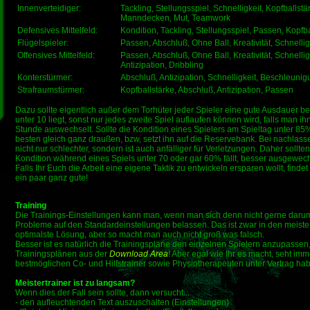
Innenverteidiger:
Tackling, Stellungsspiel, Schnelligkeit, Kopfballstärk
Manndecken, Mut, Teamwork
Defensives Mittelfeld:
Kondition, Tackling, Stellungsspiel, Passen, Kopf
Flügelspieler:
Passen, Abschluß, Ohne Ball, Kreativität, Schnellig
Offensives Mittelfeld:
Passen, Abschluß, Ohne Ball, Kreativität, Schnelli
Antizipation, Dribbling
Konterstürmer:
Abschluß, Antizipation, Schnelligkeit, Beschleunig
Strafraumstürmer:
Kopfballstärke, Abschluß, Antizipation, Passen
Dazu sollte eigentlich außer dem Torhüter jeder Spieler eine gute Ausdauer bes
unter 10 liegt, sonst nur jedes zweite Spiel auflaufen können wird, falls man ih
Stunde auswechselt. Sollte die Kondition eines Spielers am Spieltag unter 85
besten gleich ganz draußen, bzw, setzt ihn auf die Reservebank. Bei nachlasse
nicht nur schlechter, sondern ist auch anfälliger für Verletzungen. Daher sollte
Kondition während eines Spiels unter 70 oder gar 60% fällt, besser ausgewec
Falls Ihr Euch die Arbeit eine eigene Taktik zu entwickeln ersparen wollt, findet 
ein paar ganz gute!
Training
Die Trainings-Einstellungen kann man, wenn man sich denn nicht gerne dar
Probleme auf den Standardeinstellungen belassen. Das ist zwar in den meisten
optimalste Lösung, aber so macht man auch nicht groß was falsch.
Besser ist es natürlich die Trainingspläne den einzelnen Spielern anzupassen,
Trainingsplänen aus der
Download Area
! Aber egal wie Ihr es macht, seht imme
bestmöglichen Co- und Hilfstrainer sowie Physiotherapeuten unter Vertrag hab
Meistertrainer ist zu langsam?
Wenn dies der Fall sein sollte, dann versucht...
- den aufleuchtenden Text auszuschalten (Einstellungen)