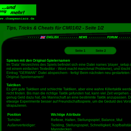
Tips, Tricks & Cheats für CM01/02 - Seite 1/2
Seite 1
Seite 2
Spielen mit den Original-Spielernamen
Im 'Data' Verzeichnis des Spiels befindet sich eine Datei names 'player_setup.c
mit einem einfachen Texteditor - Word macht manchmal Probleme), und löscht i
Eintrag "GERMAN". Datei abspeichern - fertig! Beim nächsten neu gestarteten Sp
Original-Spielernamen!
Taktiken
Es gibt gute Taktiken und schlechte Taktiken, aber eine wahre Killertaktik werde
nicht finden. Bis man die richtige Taktik gefunden hat, kann viel Zeit vergehen
genug Geld dazu hat, die Mannschaft an eine bestimmte Taktik anzupassen. D
etwaige Experimente besser auf Freundschaftsspiele, um die Geduld des Vorsta
strapazieren.
Position
Wichtige Attribute
Torhüter:
Reflexe, Halten, Stellungsspiel, Balance, Mut
Außenverteidiger:
Tackling, Stellungsspiel, Schnelligkeit, Kopfballstärk
Manndecken