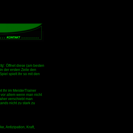
fg'. Öffnet diese (am besten
n der ersten Zeile den
iel spielt Ihr so mit den
t Ihr im MeisterTrainer
 - vor allem wenn man nicht
aher verschiebt man
nds nicht zu stark zu
e, Antizipation, Kraft,