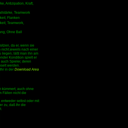
e, Antizipation, Kraft,
ballstärke, Teamwork
keit, Flanken
gkeit, Teamwork,
ung, Ohne Ball
itzen, da er, wenn sie
n nicht jeweils nach einer
% liegen, läßt man ihn am
nder Kondition spielt er
n auch Spieler, deren
hselt werden.
Ihr in der
Download Area
um kümmert, auch ohne
 Fällen nicht die
 entweder selbst oder mit
r zu, daß Ihr die
t.