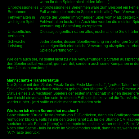
wenn Ihr den Spieler nicht leiden könnt..;)
Unprofessionelles
Unprofessionelles Benehmen wäre zum Beispiel ein Fehlen
Benehmen
Fall werden die meisten Spieler (nicht alle!) Eure Verwarn
Fehlverhalten in
Wurde der Spieler im vorherigen Spiel vom Platz gestellt, k
wichtigem Spiel
Fehlverhalten bestrafen. Auch hier werden die meisten Spie
Verwarnung / Bestrafung akzeptieren.
Unsportliches
Dies sagt eigentlich schon alles, nochmal eine Stufe härter
Verhalten
Schwache
Jeder Spieler, dessen Spielbewertung im vorherigen Spiel 
Leistung
sollte eigentlich eine solche Verwarnung akzeptieren - ebe
Spielbewertung von 5.
Wie dem auch sei, Ihr solltet nicht zu viele Verwarnungen & Strafen aussprechen
den Spieler selbst verauml;rgern werdet, sondern auch seine Kumpanen in de
ebenfalls den Vorstand!
Mannschafts-/ Transferstatus
Nur Spieler mit dem Status 'Ersatz für die Erste Mannschaft', 'großes Talent' un
Spieler' werden sich damit zufrieden geben, über längere Zeit in der Reserve
Status eines z.B. 'wichtigen Spielers der ersten Mannschaft' in einen dieser dre
damit nicht einverstanden sein. In diesem Fall setzt ihn kurz auf die Transferlis
wieder runter - jetzt sollte er nicht mehr unzufrieden sein.
Wie kann ich einen Screenshot machen?
Ganz einfach: "Druck" Taste (rechts von F12) drücken, dann ein Grafikprogramm 
"einfügen" klicken. Falls Ihr mir den Screenshot z.B. für die Strange CM Happe
speichert es als Bitmap (*.bmp) und komprimiert es bitte vorher noch, z.B. mit 
Noch eine Sache - falls Ihr nicht im Vollbildmodus spielt, dann haltet, wenn Ihr 
"Alt"-Taste gedrückt!