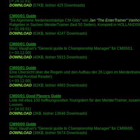
[-> 24.11.01]
DOWNLOAD
(57KB, bisher 425 Downloads)
CM00/01 Guide
"De Algemene Nederlandstalige CM-Gids" von
Jan "The EnterTrainer" Vanho
Ratgeber in Sachen MeisterTrainer (fast 50 Seiten). Komplett in HOLLÄNDI
[-> 01.09.01]
DOWNLOAD
(63KB, bisher 4247 Downloads)
CM00/01 Guide
Marc Vaughan's "General guide to Championship Manager" für CM00/01.
[-> 03.12.00]
DOWNLOAD
(40KB, bisher 5915 Downloads)
CM00/01 Guide
Eine Übersicht über die Regeln und den Aufbau der 26 Ligen im Meistertrainer
benötigt Acrobat Reader).
[-> 03.12.00]
DOWNLOAD
(82KB, bisher 4983 Downloads)
CM00/01 Good Players Guide
Liste mit etwa 100 hoffnungsvollen Youngstern für den MeisterTrainer, zus
Loonen.
[-> 24.02.01]
DOWNLOAD
(2KB, bisher 13646 Downloads)
CM99/00 Guide
Marc Vaughan's "General guide to Championship Manager" für CM99/00.
DOWNLOAD
(38KB, bisher 5674 Downloads)