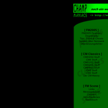
[ FM2005 ]
FM2005 Features
Downloads
Tips, Tricks & Cheats
Spielen über Netzwerk
Übersetzungsfehler
[ CM Classics ]
CM03/04 Stuff
CM4 Stuff
CM01/02 Stuff
CM00/01 Stuff
CM99/00 Stuff
CM3 Stuff
CM2 Stuff
Die CM-History
[ FM Scene ]
Links
Messageboard
Chatten
Verschiedenes
Gästebuch