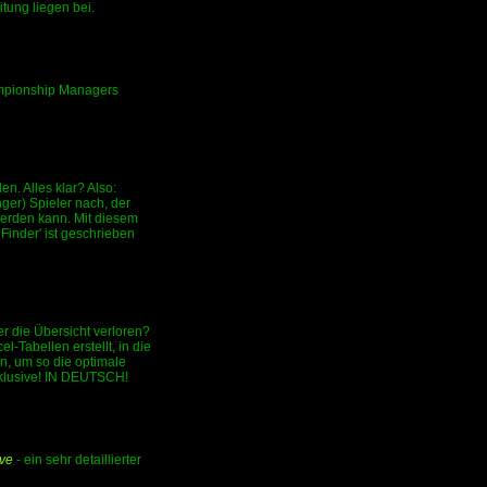
tung liegen bei.
hampionship Managers
n. Alles klar? Also:
nger) Spieler nach, der
 werden kann. Mit diesem
Finder' ist geschrieben
er die Übersicht verloren?
-Tabellen erstellt, in die
n, um so die optimale
nklusive! IN DEUTSCH!
ve
- ein sehr detaillierter