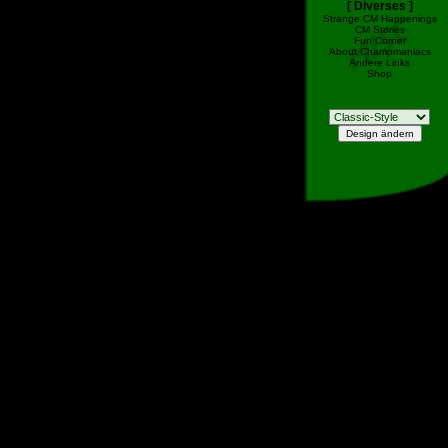
[ Diverses ]
Strange CM Happenings
CM Stories
Fun Corner
About Champmaniacs
Andere Links
Shop