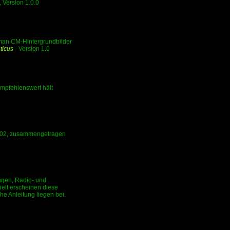
 Version 1.0.0
man CM-Hintergrundbilder
ticus
- Version 1.0
 empfehlenswert hält
01/02, zusammengetragen
ngen, Radio- und
ielt erscheinen diese
he Anleitung liegen bei.