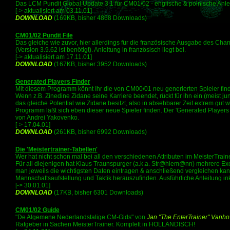
Das LCM Pundit Global Update 3.1 für CM01/02 - englische & polnische Anlei
[-> aktualisiert am 03.11.01]
DOWNLOAD
(169KB, bisher 4868 Downloads)
CM01/02 Pundit File
Das gleiche wie zuvor, hier allerdings für die französische Ausgabe des C
(Version 3.9.62 ist benötigt). Anleitung in französisch liegt bei.
[-> aktualisiert am 17.11.01]
DOWNLOAD
(167KB, bisher 3952 Downloads)
Generated Players Finder
Mit diesem Programm könnt Ihr die von CM00/01 neu generierten Spieler finde
Wenn z.B. Zinedine Zidane seine Karriere beendet, rückt für ihn ein (meist ju
das gleiche Potential wie Zidane besitzt, also in absehbarer Zeit extrem gut
Programm läßt sich eben dieser neue Spieler finden. Der 'Generated Players 
von Andrei Yakovenko.
[-> 17.04.01]
DOWNLOAD
(261KB, bisher 6992 Downloads)
Die 'Meistertrainer-Tabellen'
Wer hat nicht schon mal bei all den verschiedenen Attributen im MeisterTrain
Für all diejenigen hat Klaus Traunspurger (a.k.a. Str@hlem@nn) mehrere Excel
man jeweils die wichtigsten Daten eintragen & anschließend vergleichen kan
Mannschaftsaufstellung und Taktik herauszufinden. Ausführliche Anleitung i
[-> 30.01.01]
DOWNLOAD
(17KB, bisher 6301 Downloads)
CM01/02 Guide
"De Algemene Nederlandstalige CM-Gids" von
Jan "The EnterTrainer" Vanho
Ratgeber in Sachen MeisterTrainer. Komplett in HOLLÄNDISCH!