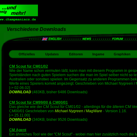
Verschiedene Downloads
Offizielles
Updates
Editoren
Ingame
Graphiken
CM Scout für CM01/02
Wie der Name schon vermuten läßt, kann man mit diesem Programm in gesp
Spielständen nach guten Spielern suchen die man im Spiel selber nicht so leich
Australien oder sonstwo spielen. Im Gegensatz zu anderen Programmen bek
Werte eines Spielers korrekt angezeigt. Geschrieben von Michael Nygreen / 
[-> 02.06.02]
DOWNLOAD
(483KB, bisher 6486 Downloads)
CM Scout für CM99/00 & CM00/01
Das gleiche wie der CM Scout für CM01/02 - allerdings für die älteren CM 
CM00/01 Geschrieben von
Michael Nygreen / MagWare
- Version 1.16.
[-> 25.11.00]
DOWNLOAD
(340KB, bisher 9526 Downloads)
CM Agent
Ein ähnliches Tool wie der "CM Scout" - wobei man hier zusätzlich noch die M