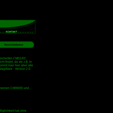
Verschiedenes
eicherten CM01/02
t findet, da sie z.B. in
ommt man hier aber alle
MagWare - Version 2.0.
Versionen CM99/00 und
öglichkeit hat, eine