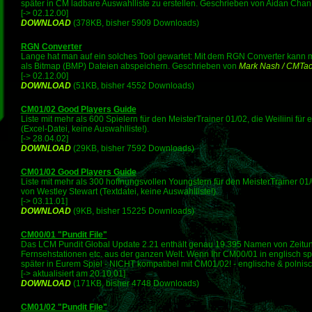
später in CM ladbare Auswahlliste zu erstellen. Geschrieben von Aidan Chan,
[-> 02.12.00]
DOWNLOAD
(378KB, bisher 5909 Downloads)
RGN Converter
Lange hat man auf ein solches Tool gewartet: Mit dem RGN Converter kann 
als Bitmap (BMP) Dateien abspeichern. Geschrieben von
Mark Nash / CMTac
[-> 02.12.00]
DOWNLOAD
(51KB, bisher 4552 Downloads)
CM01/02 Good Players Guide
Liste mit mehr als 600 Spielern für den MeisterTrainer 01/02, die Weiliini für
(Excel-Datei, keine Auswahlliste!).
[-> 28.04.02]
DOWNLOAD
(29KB, bisher 7592 Downloads)
CM01/02 Good Players Guide
Liste mit mehr als 300 hoffnungsvollen Youngstern für den MeisterTrainer 
von Westley Stewart (Textdatei, keine Auswahlliste!).
[-> 03.11.01]
DOWNLOAD
(9KB, bisher 15225 Downloads)
CM00/01 "Pundit File"
Das LCM Pundit Global Update 2.21 enthält genau 19.395 Namen von Zeitu
Fernsehstationen etc. aus der ganzen Welt. Wenn Ihr CM00/01 in englisch sp
später in Eurem Spiel - NICHT kompatibel mit CM01/02! - englische & polnisc
[-> aktualisiert am 20.10.01]
DOWNLOAD
(171KB, bisher 4748 Downloads)
CM01/02 "Pundit File"