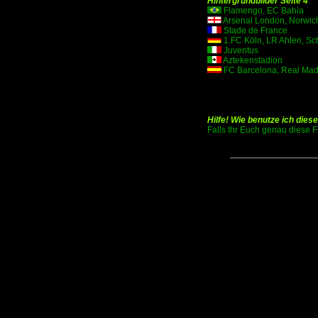
Hintergrundbilder Seite 4
:
Flamengo, EC Bahia
Arsenal London, Norwich
Stade de France
1.FC Köln, LR Ahlen, Sc
Juventus
Aztekenstadion
FC Barcelona, Real Mad
Hilfe! Wie benutze ich dies
Falls Ihr Euch genau diese Fr