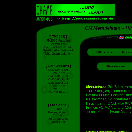
CM Menuleisten + Hi
[ FM2005 ]
FM2005 Features
Downloads
Tips, Tricks & Cheats
Spielen über Netzwerk
Offizielles
Updat
Übersetzungsfehler
[ CM Classics ]
Menuleisten
CM03/04 Stuff
CM4 Stuff
CM01/02 Stuff
CM00/01 Stuff
CM99/00 Stuff
CM3 Stuff
Menuleisten
: Zur Zeit steh
CM2 Stuff
1.FC Köln (3x), Fortuna Köl
Die CM-History
Greuther Fürth, Fortuna Düs
Neunkirchen, Wuppertaler S
Reutlingen, FC Schalke 04, As
[ FM Scene ]
Francis FC, AC Mailand (2x)
Links
Team', Shania Twain, Ashle
Messageboard
Chatten
Verschiedenes
Gästebuch