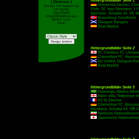
Hintergrundbilder Seite 1
:
[ Diverses ]
Alemannia Aachen, Chemn
Strange CM Happenings
Fürth, SC Idar-Oberstein, 1
CM Stories
Fun Corner
München, Schalke 04, VfL W
About Champmaniacs
Rosenborg Trondheim
Andere Links
Glasgow Rangers
Shop
Real Madrid
Hintergrundbilder Seite 2
:
FC Chelsea, FC Liverpo
Chemnitzer FC, Hannove
Ayr United, Glasgow Ra
Real Madrid
Hintergrundbilder Seite 3
:
Flamengo, Atlético Mine
Aston Villa, Tottenham H
AS St. Etienne
Chemnitzer FC, Borussia
Nürnberg, Schalke 04, VfB S
Iranische Nationalmanns
Japanische Nationalman