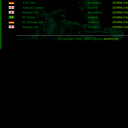
1.FC Köln
-
Geissbock
DOWNLOA
Arsenal London
-
Stadion
DOWNLOA
Norwich City
-
Spielszene
DOWNLOA
EC Bahia
-
Stadion
DOWNLOA
FC Schalke 04
-
Stadion
DOWNLOA
Norwich City
-
Stadion
DOWNLOA
© Copyright 1998 - 2004 - Design
jezinho.net