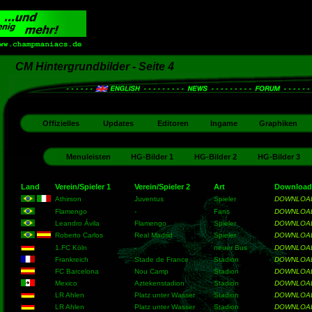
CM Hintergrundbilder - Seite 4
Offizielles
Updates
Editoren
Ingame
Graphiken
Menuleisten
HG-Bilder 1
HG-Bilder 2
HG-Bilder 3
Land
Verein/Spieler 1
Verein/Spieler 2
Art
Download
Athirson
Juventus
Spieler
DOWNLOA
Flamengo
-
Fans
DOWNLOA
Leandro Ávila
Flamengo
Spieler
DOWNLOA
Roberto Carlos
Real Madrid
Spieler
DOWNLOA
1.FC Köln
-
neuer Bus
DOWNLOA
Frankreich
Stade de France
Stadion
DOWNLOA
FC Barcelona
Nou Camp
Stadion
DOWNLOA
Mexico
Aztekenstadion
Stadion
DOWNLOA
LR Ahlen
Platz unter Wasser
Stadion
DOWNLOA
LR Ahlen
Platz unter Wasser
Stadion
DOWNLOA