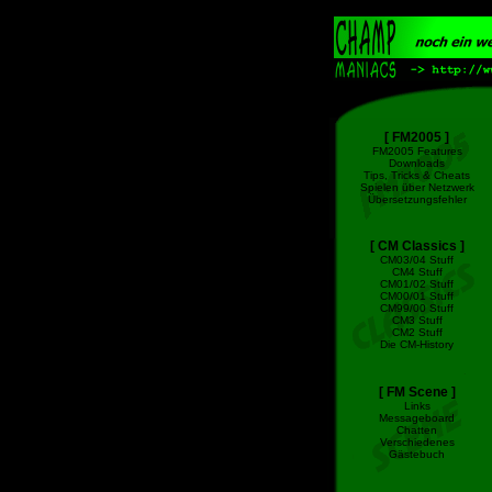
[ FM2005 ]
FM2005 Features
Downloads
Tips, Tricks & Cheats
Spielen über Netzwerk
Übersetzungsfehler
[ CM Classics ]
CM03/04 Stuff
CM4 Stuff
CM01/02 Stuff
CM00/01 Stuff
CM99/00 Stuff
CM3 Stuff
CM2 Stuff
Die CM-History
[ FM Scene ]
Links
Messageboard
Chatten
Verschiedenes
Gästebuch