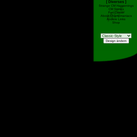
[ Diverses ]
Strange CM Happenings
CM Stories
Fun Corner
About Champmaniacs
Andere Links
Shop