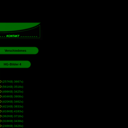
Verschiedenes
HG-Bilder 4
D
(257KB) 3667x)
D
(561KB) 3518x)
D
(498KB) 3425x)
D
(404KB) 3908x)
D
(420KB) 3462x)
D
(421KB) 3833x)
D
(416KB) 4183x)
D
(362KB) 3718x)
D
(316KB) 3439x)
D
(246KB) 3426x)