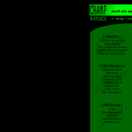
[ FM2005 ]
FM2005 Features
Downloads
Tips, Tricks & Cheats
Spielen über Netzwerk
Übersetzungsfehler
[ CM Classics ]
CM03/04 Stuff
CM4 Stuff
CM01/02 Stuff
CM00/01 Stuff
CM99/00 Stuff
CM3 Stuff
CM2 Stuff
Die CM-History
[ FM Scene ]
Links
Messageboard
Chatten
Verschiedenes
Gästebuch