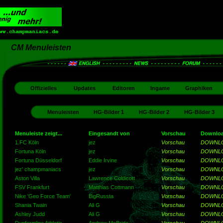
CM Menuleisten
Offizielles
Updates
Editoren
Ingame
Graphiken
Menuleisten
HG-Bilder 1
HG-Bilder 2
HG-Bilder 3
Menuleiste zeigt...
Eingesandt von
Vorschau
Downlo
1.FC Köln
jez
Vorschau
DOWNL
Fortuna Köln
jez
Vorschau
DOWNL
Fortuna Düsseldorf
Eddie Irvine
Vorschau
DOWNL
jez' champmaniacs
jez
Vorschau
DOWNL
Aston Villa
Lawrence Coldicott
Vorschau
DOWNL
FSV Frankfurt
Matthias Cottmann
Vorschau
DOWNL
Nike 'Geo Force Team'
BigRussta
Vorschau
DOWNL
Shania Twain
Ali G
Vorschau
DOWNL
Ashley Judd
Ali G
Vorschau
DOWNL