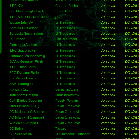
Dunfermline Athletic
Andrew McBride
Vorschau
DOWNL
1.FC Köln
Carsten Fuchs
Vorschau
DOWNL
Bor. Mönchengladbach
Bruno Röhl
Vorschau
DOWNL
1.FC Köln / FC-Unlimited
jez
Vorschau
DOWNL
Wuppertaler SV
Lil Treasures
Vorschau
DOWNL
Fortuna Düsseldorf
Lil Treasures
Vorschau
DOWNL
Borussia Neunkirchen
Lil Treasures
Vorschau
DOWNL
St. Francis FC
Tim Beaumont
Vorschau
DOWNL
Alemannia Aachen
Lil Treasures
Vorschau
DOWNL
1.FC Saarbrücken
Lil Treasures
Vorschau
DOWNL
Eintracht Braunschweig
Lil Treasures
Vorschau
DOWNL
SpVgg Greuther Fürth
Lil Treasures
Vorschau
DOWNL
1.FC Union Berlin
Lil Treasures
Vorschau
DOWNL
BFC Dynamo Berlin
Lil Treasures
Vorschau
DOWNL
Rot-Weiss Essen
Lil Treasures
Vorschau
DOWNL
SSV Reutlingen
Lil Treasures
Vorschau
DOWNL
Norwich City
Benjamin Ayers
Vorschau
DOWNL
Tottenham Hotspur
Mark Bellworthy
Vorschau
DOWNL
G.A. Eagles Deventer
Rowdy Pelgrim
Vorschau
DOWNL
Inter Mailand (18+ :)
Dejan Oreskovic
Vorschau
DOWNL
AC Mailand + C.Bourret
Dejan Oreskovic
Vorschau
DOWNL
AC Milan + N.Campbell
Dejan Oreskovic
Vorschau
DOWNL
WM 2002 Gruppe F
Dejan Oreskovic
Vorschau
DOWNL
EC Bahia
Tio Leo
Vorschau
DOWNL
FC Schalke 04
M."Mattigool" Cottmann
Vorschau
DOWNL