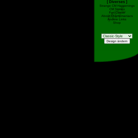
[ Diverses ]
Strange CM Happenings
CM Stories
Fun Corner
About Champmaniacs
Andere Links
Shop