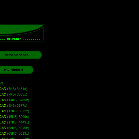
Verschiedenes
HG-Bilder 4
ad
OAD
(7KB) 3481x)
OAD
(7KB) 3365x)
OAD
(14KB) 3485x)
OAD
(8KB) 3977x)
OAD
(17KB) 3672x)
OAD
(15KB) 3299x)
OAD
(17KB) 4443x)
OAD
(58KB) 3945x)
OAD
(65KB) 3613x)